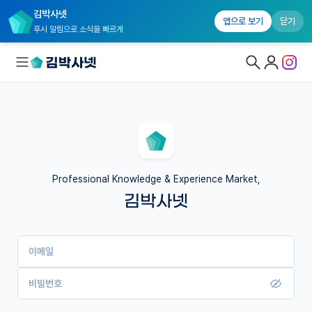
김박사넷
앱으로 보기
닫기
푸시 알림으로 소식을 빠르게
대학원생 모집
국내대학원 정보
연구실&오픈랩
Professional Knowledge & Experience Market,
김박사넷
커뮤니티
커리어
이메일
유학교육
이벤트
비밀번호
반도체 아카데미