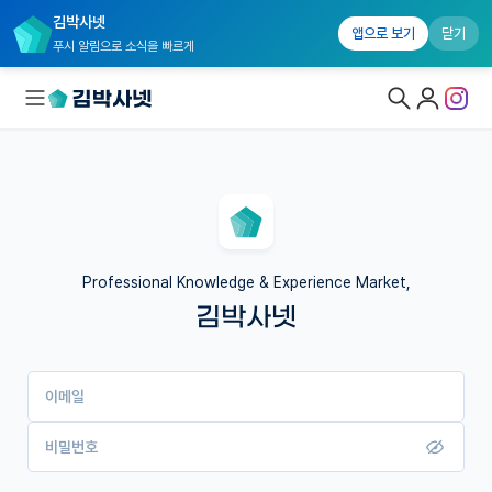
김박사넷
앱으로 보기
닫기
푸시 알림으로 소식을 빠르게
대학원생 모집
국내대학원 정보
연구실&오픈랩
Professional Knowledge & Experience Market,
김박사넷
커뮤니티
커리어
이메일
유학교육
이벤트
비밀번호
반도체 아카데미