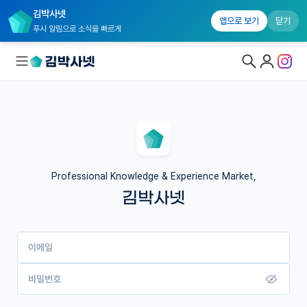
김박사넷
앱으로 보기
닫기
푸시 알림으로 소식을 빠르게
대학원생 모집
국내대학원 정보
연구실&오픈랩
Professional Knowledge & Experience Market,
김박사넷
커뮤니티
커리어
이메일
유학교육
이벤트
비밀번호
반도체 아카데미