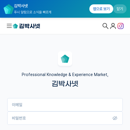
김박사넷
앱으로 보기
닫기
푸시 알림으로 소식을 빠르게
대학원생 모집
국내대학원 정보
연구실&오픈랩
Professional Knowledge & Experience Market,
김박사넷
커뮤니티
커리어
이메일
유학교육
이벤트
비밀번호
반도체 아카데미