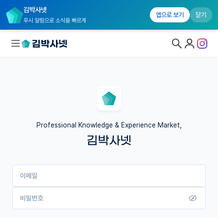
김박사넷
앱으로 보기
닫기
푸시 알림으로 소식을 빠르게
대학원생 모집
국내대학원 정보
연구실&오픈랩
Professional Knowledge & Experience Market,
김박사넷
커뮤니티
커리어
이메일
유학교육
이벤트
비밀번호
반도체 아카데미