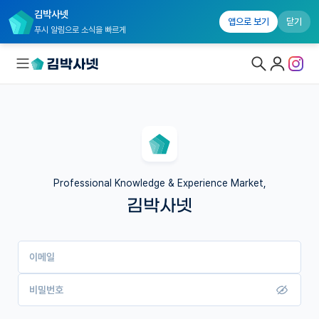
김박사넷
앱으로 보기
닫기
푸시 알림으로 소식을 빠르게
대학원생 모집
국내대학원 정보
연구실&오픈랩
Professional Knowledge & Experience Market,
김박사넷
커뮤니티
커리어
이메일
유학교육
이벤트
비밀번호
반도체 아카데미