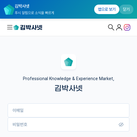
김박사넷
앱으로 보기
닫기
푸시 알림으로 소식을 빠르게
대학원생 모집
국내대학원 정보
연구실&오픈랩
Professional Knowledge & Experience Market,
김박사넷
커뮤니티
커리어
이메일
유학교육
이벤트
비밀번호
반도체 아카데미