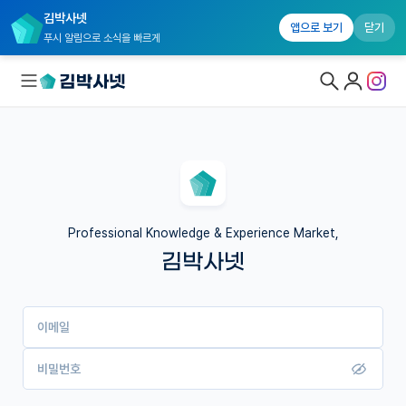
김박사넷
앱으로 보기
닫기
푸시 알림으로 소식을 빠르게
대학원생 모집
국내대학원 정보
연구실&오픈랩
Professional Knowledge & Experience Market,
김박사넷
커뮤니티
커리어
이메일
유학교육
이벤트
비밀번호
반도체 아카데미