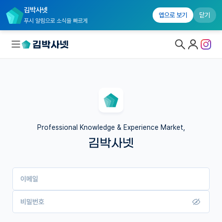
김박사넷
앱으로 보기
닫기
푸시 알림으로 소식을 빠르게
대학원생 모집
국내대학원 정보
연구실&오픈랩
Professional Knowledge & Experience Market,
김박사넷
커뮤니티
커리어
이메일
유학교육
이벤트
비밀번호
반도체 아카데미