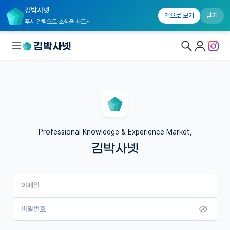
김박사넷
앱으로 보기
닫기
푸시 알림으로 소식을 빠르게
대학원생 모집
국내대학원 정보
연구실&오픈랩
Professional Knowledge & Experience Market,
김박사넷
커뮤니티
커리어
이메일
유학교육
이벤트
비밀번호
반도체 아카데미