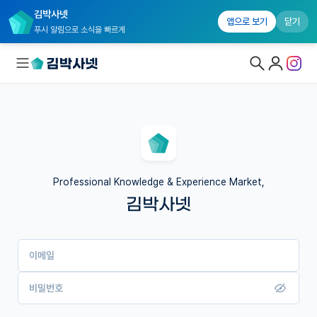
김박사넷
앱으로 보기
닫기
푸시 알림으로 소식을 빠르게
대학원생 모집
국내대학원 정보
연구실&오픈랩
Professional Knowledge & Experience Market,
김박사넷
커뮤니티
커리어
이메일
유학교육
이벤트
비밀번호
반도체 아카데미