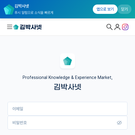
김박사넷
앱으로 보기
닫기
푸시 알림으로 소식을 빠르게
대학원생 모집
국내대학원 정보
연구실&오픈랩
Professional Knowledge & Experience Market,
김박사넷
커뮤니티
커리어
이메일
유학교육
이벤트
비밀번호
반도체 아카데미