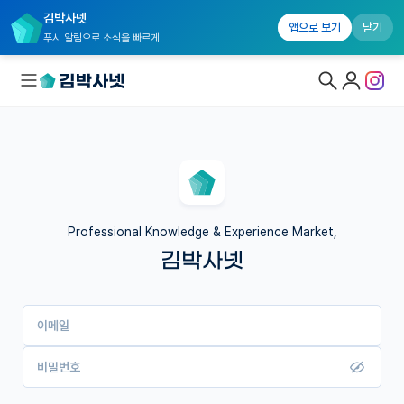
김박사넷
앱으로 보기
닫기
푸시 알림으로 소식을 빠르게
대학원생 모집
국내대학원 정보
연구실&오픈랩
Professional Knowledge & Experience Market,
김박사넷
커뮤니티
커리어
이메일
유학교육
이벤트
비밀번호
반도체 아카데미