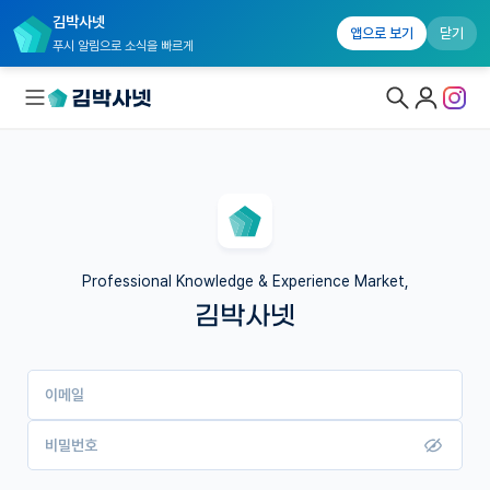
김박사넷
앱으로 보기
닫기
푸시 알림으로 소식을 빠르게
대학원생 모집
국내대학원 정보
연구실&오픈랩
Professional Knowledge & Experience Market,
김박사넷
커뮤니티
커리어
이메일
유학교육
이벤트
비밀번호
반도체 아카데미