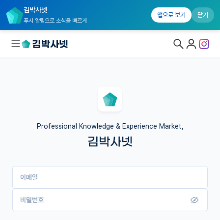
김박사넷
앱으로 보기
닫기
푸시 알림으로 소식을 빠르게
대학원생 모집
국내대학원 정보
연구실&오픈랩
Professional Knowledge & Experience Market,
김박사넷
커뮤니티
커리어
이메일
유학교육
이벤트
비밀번호
반도체 아카데미