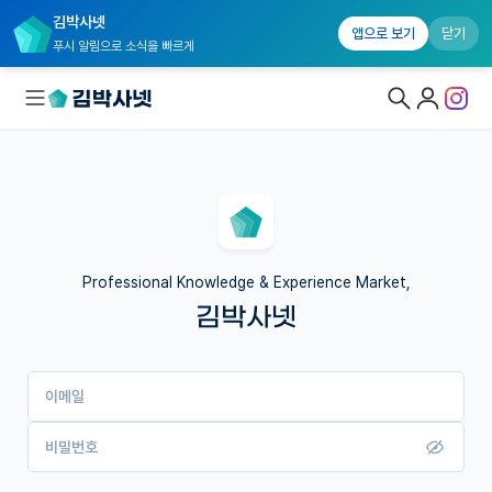
김박사넷
앱으로 보기
닫기
푸시 알림으로 소식을 빠르게
대학원생 모집
국내대학원 정보
연구실&오픈랩
Professional Knowledge & Experience Market,
김박사넷
커뮤니티
커리어
이메일
유학교육
이벤트
비밀번호
반도체 아카데미