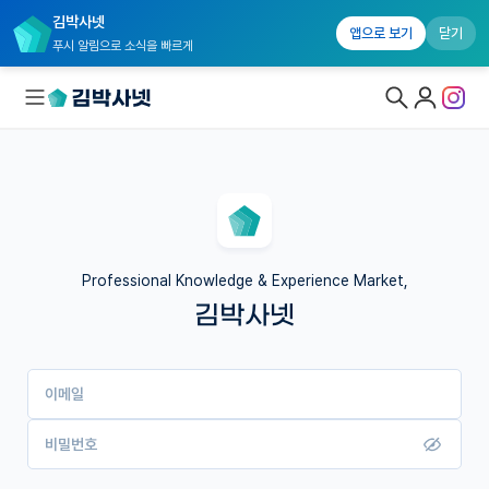
김박사넷
앱으로 보기
닫기
푸시 알림으로 소식을 빠르게
대학원생 모집
국내대학원 정보
연구실&오픈랩
Professional Knowledge & Experience Market,
김박사넷
커뮤니티
커리어
이메일
유학교육
이벤트
비밀번호
반도체 아카데미