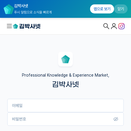
김박사넷
앱으로 보기
닫기
푸시 알림으로 소식을 빠르게
대학원생 모집
국내대학원 정보
연구실&오픈랩
Professional Knowledge & Experience Market,
김박사넷
커뮤니티
커리어
이메일
유학교육
이벤트
비밀번호
반도체 아카데미