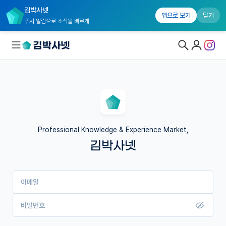
김박사넷
앱으로 보기
닫기
푸시 알림으로 소식을 빠르게
대학원생 모집
국내대학원 정보
연구실&오픈랩
Professional Knowledge & Experience Market,
김박사넷
커뮤니티
커리어
이메일
유학교육
이벤트
비밀번호
반도체 아카데미