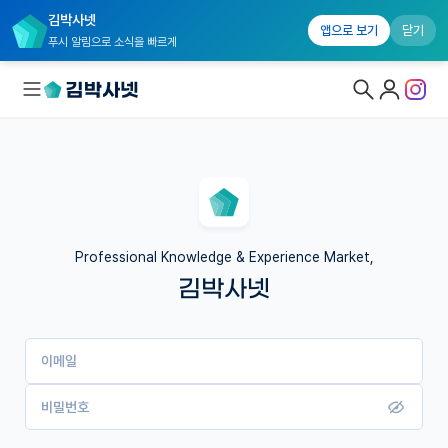
김박사넷
앱으로 보기
닫기
푸시 알림으로 소식을 빠르게
대학원생 모집
국내대학원 정보
연구실&오픈랩
Professional Knowledge & Experience Market,
김박사넷
커뮤니티
커리어
이메일
유학교육
이벤트
비밀번호
반도체 아카데미