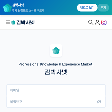
김박사넷
앱으로 보기
닫기
푸시 알림으로 소식을 빠르게
대학원생 모집
국내대학원 정보
연구실&오픈랩
Professional Knowledge & Experience Market,
김박사넷
커뮤니티
커리어
이메일
유학교육
이벤트
비밀번호
반도체 아카데미