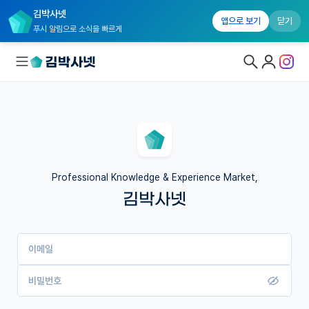
김박사넷
앱으로 보기
닫기
푸시 알림으로 소식을 빠르게
대학원생 모집
국내대학원 정보
연구실&오픈랩
Professional Knowledge & Experience Market,
김박사넷
커뮤니티
커리어
이메일
유학교육
이벤트
비밀번호
반도체 아카데미