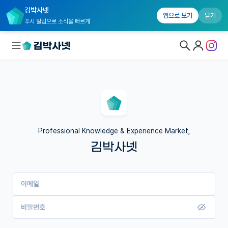
김박사넷
앱으로 보기
닫기
푸시 알림으로 소식을 빠르게
대학원생 모집
국내대학원 정보
연구실&오픈랩
Professional Knowledge & Experience Market,
김박사넷
커뮤니티
커리어
이메일
유학교육
이벤트
비밀번호
반도체 아카데미