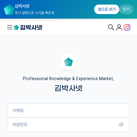
김박사넷
앱으로 보기
닫기
푸시 알림으로 소식을 빠르게
대학원생 모집
국내대학원 정보
연구실&오픈랩
Professional Knowledge & Experience Market,
김박사넷
커뮤니티
커리어
이메일
유학교육
이벤트
비밀번호
반도체 아카데미