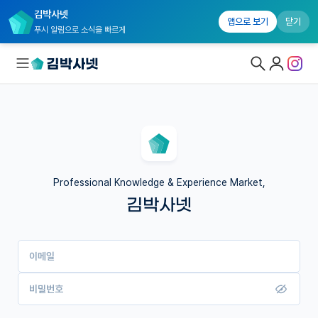
김박사넷
앱으로 보기
닫기
푸시 알림으로 소식을 빠르게
대학원생 모집
국내대학원 정보
연구실&오픈랩
Professional Knowledge & Experience Market,
김박사넷
커뮤니티
커리어
이메일
유학교육
이벤트
비밀번호
반도체 아카데미