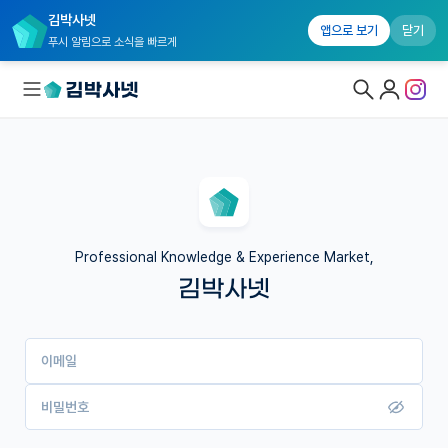
김박사넷
앱으로 보기
닫기
푸시 알림으로 소식을 빠르게
대학원생 모집
국내대학원 정보
연구실&오픈랩
Professional Knowledge & Experience Market,
김박사넷
커뮤니티
커리어
이메일
유학교육
이벤트
비밀번호
반도체 아카데미