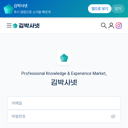
김박사넷
앱으로 보기
닫기
푸시 알림으로 소식을 빠르게
대학원생 모집
국내대학원 정보
연구실&오픈랩
Professional Knowledge & Experience Market,
김박사넷
커뮤니티
커리어
이메일
유학교육
이벤트
비밀번호
반도체 아카데미