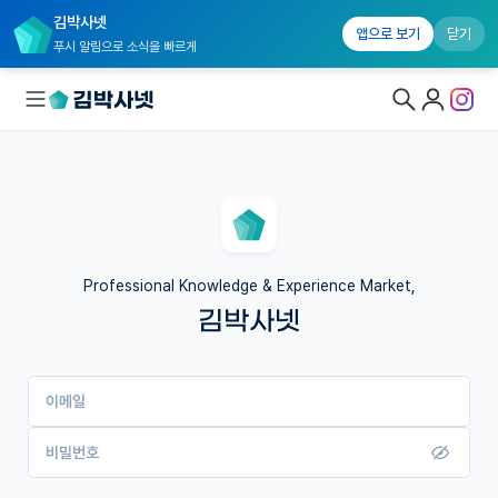
김박사넷
앱으로 보기
닫기
푸시 알림으로 소식을 빠르게
대학원생 모집
국내대학원 정보
연구실&오픈랩
Professional Knowledge & Experience Market,
김박사넷
커뮤니티
커리어
이메일
유학교육
이벤트
비밀번호
반도체 아카데미