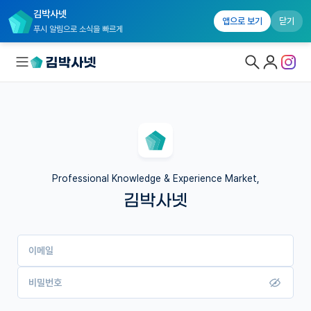
김박사넷
앱으로 보기
닫기
푸시 알림으로 소식을 빠르게
대학원생 모집
국내대학원 정보
연구실&오픈랩
Professional Knowledge & Experience Market,
김박사넷
커뮤니티
커리어
이메일
유학교육
이벤트
비밀번호
반도체 아카데미