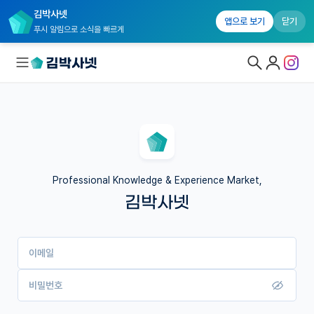
김박사넷
앱으로 보기
닫기
푸시 알림으로 소식을 빠르게
대학원생 모집
국내대학원 정보
연구실&오픈랩
Professional Knowledge & Experience Market,
김박사넷
커뮤니티
커리어
이메일
유학교육
이벤트
비밀번호
반도체 아카데미