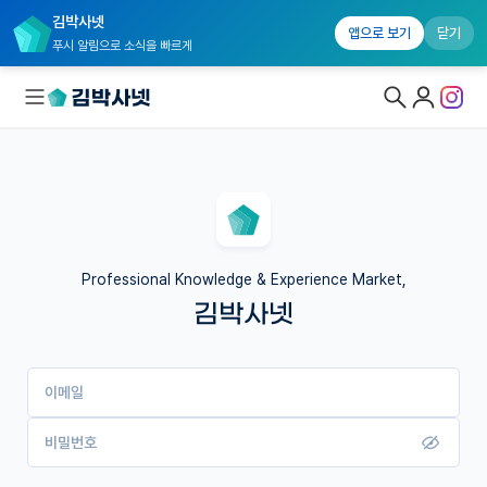
김박사넷
앱으로 보기
닫기
푸시 알림으로 소식을 빠르게
대학원생 모집
국내대학원 정보
연구실&오픈랩
Professional Knowledge & Experience Market,
김박사넷
커뮤니티
커리어
이메일
유학교육
이벤트
비밀번호
반도체 아카데미