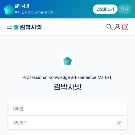
김박사넷
앱으로 보기
닫기
푸시 알림으로 소식을 빠르게
대학원생 모집
국내대학원 정보
연구실&오픈랩
Professional Knowledge & Experience Market,
김박사넷
커뮤니티
커리어
이메일
유학교육
이벤트
비밀번호
반도체 아카데미