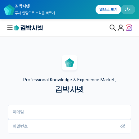
김박사넷
앱으로 보기
닫기
푸시 알림으로 소식을 빠르게
대학원생 모집
국내대학원 정보
연구실&오픈랩
Professional Knowledge & Experience Market,
김박사넷
커뮤니티
커리어
이메일
유학교육
이벤트
비밀번호
반도체 아카데미