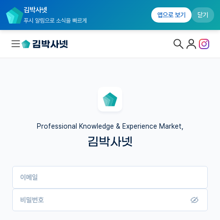
김박사넷
앱으로 보기
닫기
푸시 알림으로 소식을 빠르게
대학원생 모집
국내대학원 정보
연구실&오픈랩
Professional Knowledge & Experience Market,
김박사넷
커뮤니티
커리어
이메일
유학교육
이벤트
비밀번호
반도체 아카데미