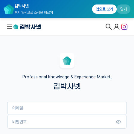
김박사넷
앱으로 보기
닫기
푸시 알림으로 소식을 빠르게
대학원생 모집
국내대학원 정보
연구실&오픈랩
Professional Knowledge & Experience Market,
김박사넷
커뮤니티
커리어
이메일
유학교육
이벤트
비밀번호
반도체 아카데미