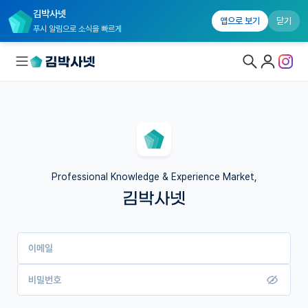
김박사넷
앱으로 보기
닫기
푸시 알림으로 소식을 빠르게
대학원생 모집
국내대학원 정보
연구실&오픈랩
Professional Knowledge & Experience Market,
김박사넷
커뮤니티
커리어
이메일
유학교육
이벤트
비밀번호
반도체 아카데미