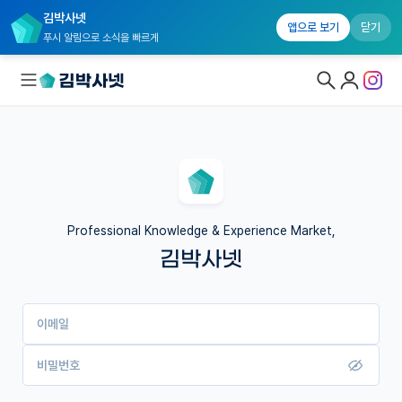
김박사넷
앱으로 보기
닫기
푸시 알림으로 소식을 빠르게
대학원생 모집
국내대학원 정보
연구실&오픈랩
Professional Knowledge & Experience Market,
김박사넷
커뮤니티
커리어
이메일
유학교육
이벤트
비밀번호
반도체 아카데미