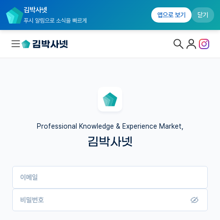
김박사넷
앱으로 보기
닫기
푸시 알림으로 소식을 빠르게
대학원생 모집
국내대학원 정보
연구실&오픈랩
Professional Knowledge & Experience Market,
김박사넷
커뮤니티
커리어
이메일
유학교육
이벤트
비밀번호
반도체 아카데미