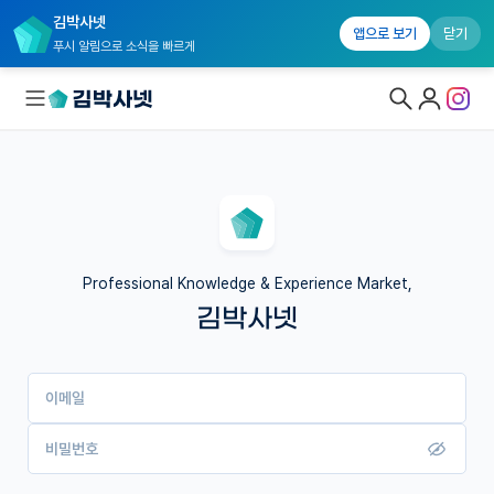
김박사넷
앱으로 보기
닫기
푸시 알림으로 소식을 빠르게
대학원생 모집
국내대학원 정보
연구실&오픈랩
Professional Knowledge & Experience Market,
김박사넷
커뮤니티
커리어
이메일
유학교육
이벤트
비밀번호
반도체 아카데미