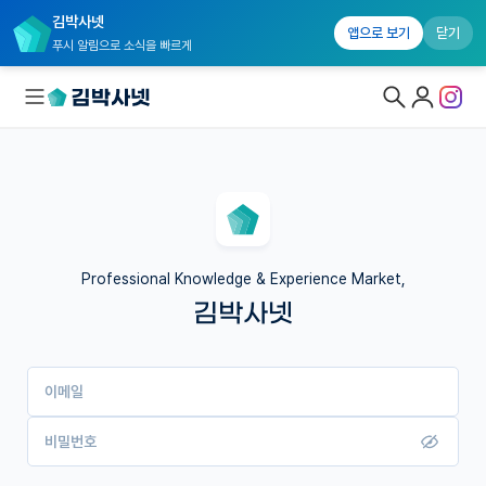
김박사넷
앱으로 보기
닫기
푸시 알림으로 소식을 빠르게
대학원생 모집
국내대학원 정보
연구실&오픈랩
Professional Knowledge & Experience Market,
김박사넷
커뮤니티
커리어
이메일
유학교육
이벤트
비밀번호
반도체 아카데미