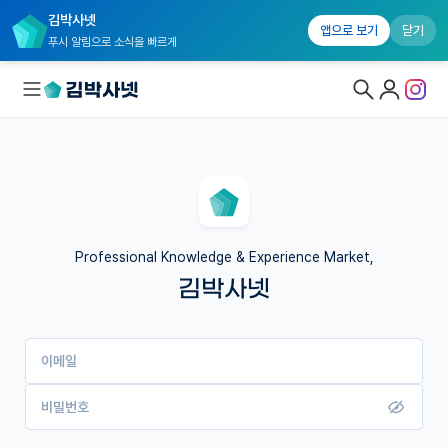
김박사넷
앱으로 보기
닫기
푸시 알림으로 소식을 빠르게
대학원생 모집
국내대학원 정보
연구실&오픈랩
Professional Knowledge & Experience Market,
김박사넷
커뮤니티
커리어
이메일
유학교육
이벤트
비밀번호
반도체 아카데미