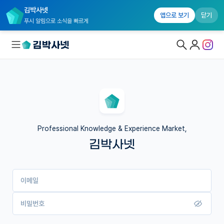
김박사넷
앱으로 보기
닫기
푸시 알림으로 소식을 빠르게
대학원생 모집
국내대학원 정보
연구실&오픈랩
Professional Knowledge & Experience Market,
김박사넷
커뮤니티
커리어
이메일
유학교육
이벤트
비밀번호
반도체 아카데미