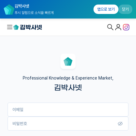
김박사넷
앱으로 보기
닫기
푸시 알림으로 소식을 빠르게
대학원생 모집
국내대학원 정보
연구실&오픈랩
Professional Knowledge & Experience Market,
김박사넷
커뮤니티
커리어
이메일
유학교육
이벤트
비밀번호
반도체 아카데미