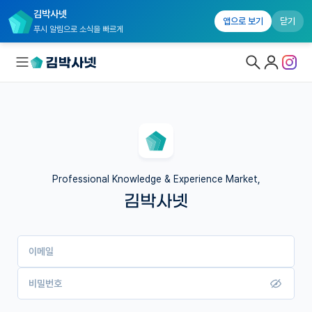
김박사넷
앱으로 보기
닫기
푸시 알림으로 소식을 빠르게
대학원생 모집
국내대학원 정보
연구실&오픈랩
Professional Knowledge & Experience Market,
김박사넷
커뮤니티
커리어
이메일
유학교육
이벤트
비밀번호
반도체 아카데미