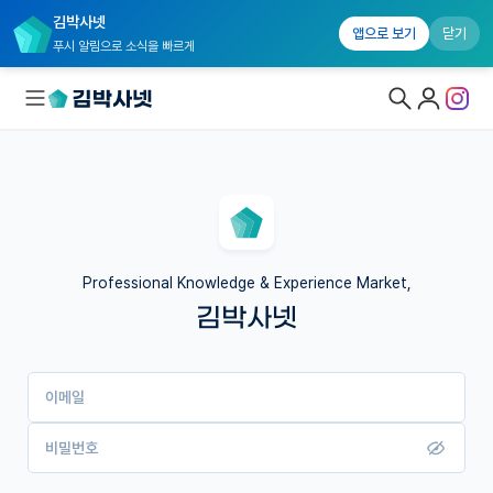
김박사넷
앱으로 보기
닫기
푸시 알림으로 소식을 빠르게
대학원생 모집
국내대학원 정보
연구실&오픈랩
Professional Knowledge & Experience Market,
김박사넷
커뮤니티
커리어
이메일
유학교육
이벤트
비밀번호
반도체 아카데미