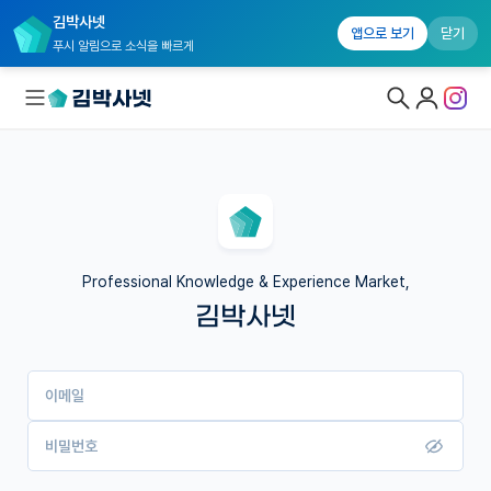
김박사넷
앱으로 보기
닫기
푸시 알림으로 소식을 빠르게
대학원생 모집
국내대학원 정보
연구실&오픈랩
Professional Knowledge & Experience Market,
김박사넷
커뮤니티
커리어
이메일
유학교육
이벤트
비밀번호
반도체 아카데미