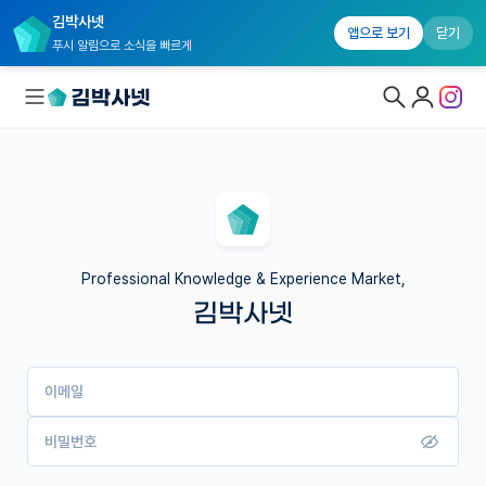
김박사넷
앱으로 보기
닫기
푸시 알림으로 소식을 빠르게
대학원생 모집
국내대학원 정보
연구실&오픈랩
Professional Knowledge & Experience Market,
김박사넷
커뮤니티
커리어
이메일
유학교육
이벤트
비밀번호
반도체 아카데미