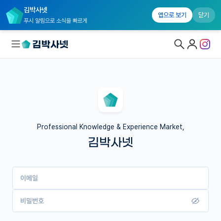
김박사넷
앱으로 보기
닫기
푸시 알림으로 소식을 빠르게
대학원생 모집
국내대학원 정보
연구실&오픈랩
Professional Knowledge & Experience Market,
김박사넷
커뮤니티
커리어
이메일
유학교육
이벤트
비밀번호
반도체 아카데미