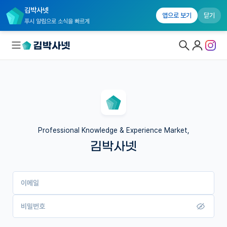
김박사넷
앱으로 보기
닫기
푸시 알림으로 소식을 빠르게
대학원생 모집
국내대학원 정보
연구실&오픈랩
Professional Knowledge & Experience Market,
김박사넷
커뮤니티
커리어
이메일
유학교육
이벤트
비밀번호
반도체 아카데미