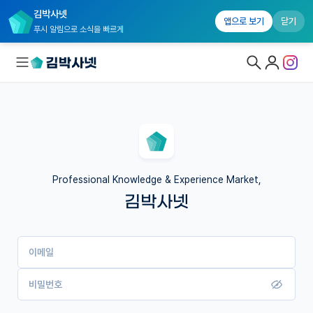
김박사넷
앱으로 보기
닫기
푸시 알림으로 소식을 빠르게
대학원생 모집
국내대학원 정보
연구실&오픈랩
Professional Knowledge & Experience Market,
김박사넷
커뮤니티
커리어
이메일
유학교육
이벤트
비밀번호
반도체 아카데미